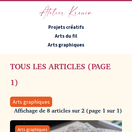
Atelier Krouiñ
Projets créatifs
Arts du fil
Arts graphiques
DE
TOUS LES ARTICLES
(PAGE
LA
1)
CATÉGORIE
Arts graphiques
Affichage de 8
articles
sur 2 (page 1 sur 1)
ARTS
GRAPHIQUE
Arts graphiques